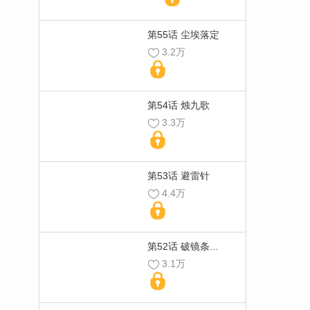
第55话 尘埃落定
3.2万
第54话 烛九歌
3.3万
第53话 避雷针
4.4万
第52话 破镜条...
3.1万