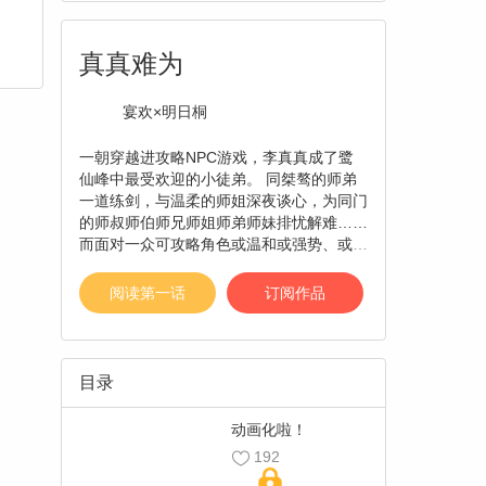
真真难为
宴欢×明日桐
一朝穿越进攻略NPC游戏，李真真成了鹭
仙峰中最受欢迎的小徒弟。 同桀骜的师弟
一道练剑，与温柔的师姐深夜谈心，为同门
的师叔师伯师兄师姐师弟师妹排忧解难……
而面对一众可攻略角色或温和或强势、或含
蓄或直白的示爱，李真真选择继续为了生存
吭哧吭哧刷好感。 但万万没有想到，好感
阅读第一话
订阅作品
度刷过头的后果竟然这么严重……！【责
编：慕容戳】
目录
动画化啦！
192