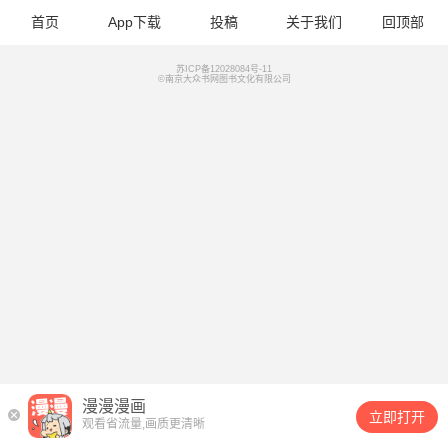
首页
App下载
投稿
关于我们
回顶部
苏ICP备12028084号-11
©南京大众书网图书文化有限公司
漫漫漫画
立即打开
观看省流量,画质更清晰