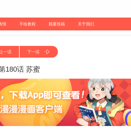
表情
手绘教程
我要投稿
关于我们
上一话
下一话
第180话 苏蜜