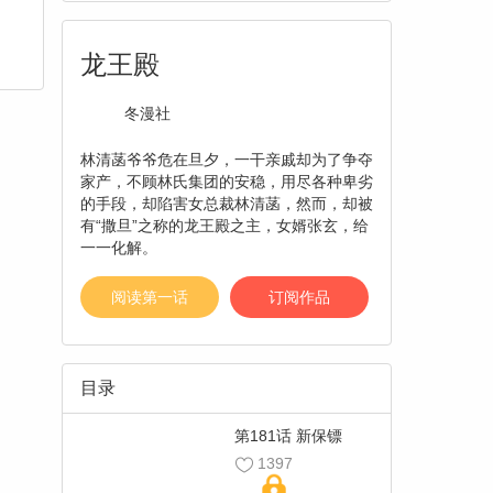
龙王殿
冬漫社
林清菡爷爷危在旦夕，一干亲戚却为了争夺
家产，不顾林氏集团的安稳，用尽各种卑劣
的手段，却陷害女总裁林清菡，然而，却被
有“撒旦”之称的龙王殿之主，女婿张玄，给
一一化解。
阅读第一话
订阅作品
目录
第181话 新保镖
1397