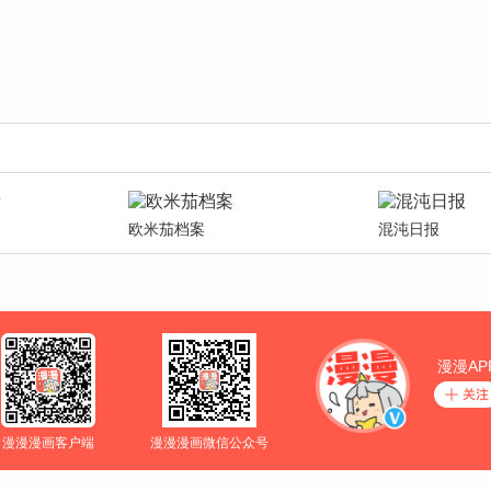
欧米茄档案
混沌日报
漫漫AP
漫漫漫画客户端
漫漫漫画微信公众号