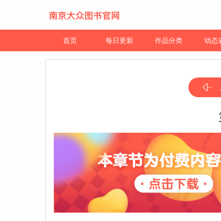
首页
每日更新
作品分类
动态