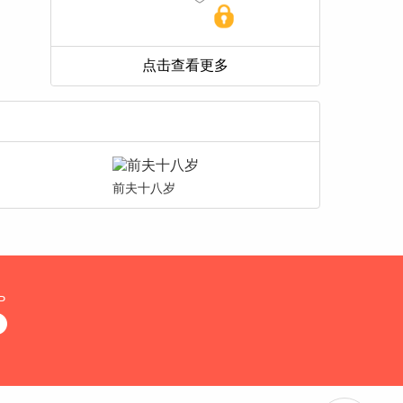
前夫十八岁
P