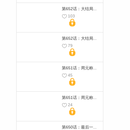
第652话：大结局...
103
第652话：大结局...
79
第651话：周元称...
45
第651话：周元称...
24
第650话：最后一...