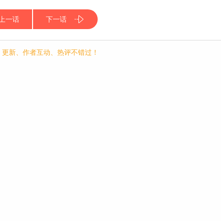
上一话
下一话
p，更新、作者互动、热评不错过！