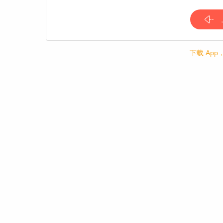
下载 Ap