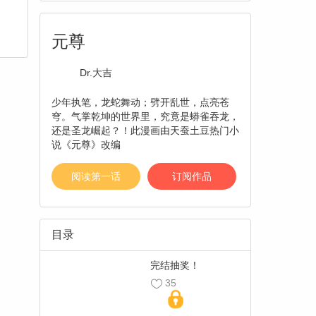
元尊
Dr.大吉
少年执笔，龙蛇舞动；劈开乱世，点亮苍
穹。气掌乾坤的世界里，究竟是蟒雀吞龙，
还是圣龙崛起？！此漫画由天蚕土豆热门小
说《元尊》改编
阅读第一话
订阅作品
目录
完结抽奖！
35