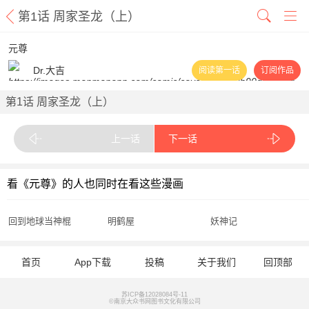
第1话 周家圣龙（上）
元尊
Dr.大吉
阅读第一话
订阅作品
第1话 周家圣龙（上）
上一话
下一话
看《元尊》的人也同时在看这些漫画
回到地球当神棍
明鹤屋
妖神记
首页
App下载
投稿
关于我们
回顶部
苏ICP备12028084号-11
©南京大众书网图书文化有限公司