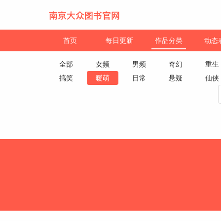
首页
每日更新
作品分类
动态
全部
女频
男频
奇幻
重生
搞笑
暖萌
日常
悬疑
仙侠