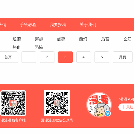
表情
手绘教程
我要投稿
关于我们
逆袭
穿越
虐恋
西幻
后宫
玄幻
热血
恐怖
首页
1
2
3
4
5
尾页
漫漫AP
漫漫漫画客户端
漫漫漫画微信公众号