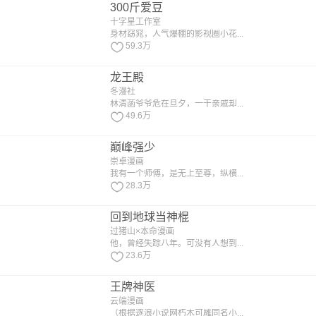
300斤爱豆
十字星工作室
身材窈窕，人气爆棚的影视圈小花...
59.3万
龙王殿
冬漫社
林清菡爷爷危在旦夕，一干亲戚却...
49.6万
巅峰强少
崇卓漫画
我有一个师傅，是无上至尊，纵横...
28.3万
回到地球当神棍
过猪山×本命漫画
他，曾经失踪八年。可没有人想到...
23.6万
王牌神医
云端漫画
（根据逐浪小说网朽木可雕同名小...