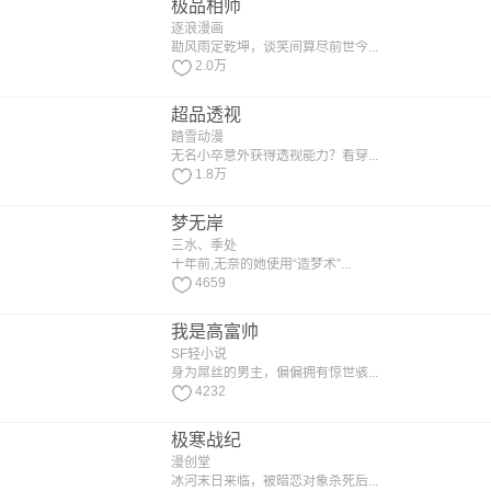
极品相师
逐浪漫画
勘风雨定乾坤，谈笑间算尽前世今...
2.0万
超品透视
踏雪动漫
无名小卒意外获得透视能力？看穿...
1.8万
梦无岸
三水、季处
十年前,无奈的她使用“造梦术”...
4659
我是高富帅
SF轻小说
身为屌丝的男主，偏偏拥有惊世骇...
4232
极寒战纪
漫创堂
冰河末日来临，被暗恋对象杀死后...