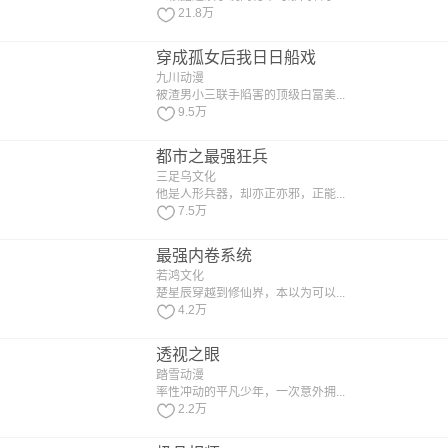
21.8万
穿成孤女后我日日船戏
九川动漫
被渣男小三联手陷害的顶级白富美...
9.5万
都市之最强狂兵
三足乌文化
他是人形兵器，却亦正亦邪，正能...
7.5万
最强内卷系统
若鸿文化
楚星辰穿越到修仙界，本以为可以...
4.2万
透视之眼
踏雪动漫
率性冲动的平凡少年，一次意外拥...
2.2万