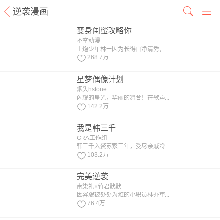
逆袭漫画
变身闺蜜攻略你
不空动漫
土炮少年林一因为长得白净清秀，...
268.7万
星梦偶像计划
烟头hstone
闪耀的星光，华丽的舞台！在歌声...
142.2万
我是韩三千
GRA工作组
韩三千入赘苏家三年，受尽亲戚冷...
103.2万
完美逆袭
南柒礼×竹君默默
因容貌被处处为难的小职员林乔重...
76.4万