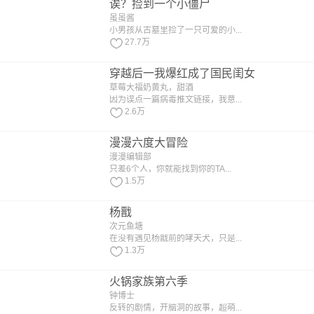
诶？捡到一个小僵尸
虽虽酱
小男孩从古墓里捡了一只可爱的小...
27.7万
穿越后一我爆红成了国民闺女
草莓大福奶黄丸，甜酒
因为误点一篇病毒推文链接，我意...
2.6万
漫漫六度大冒险
漫漫编辑部
只差6个人，你就能找到你的TA...
1.5万
杨戬
次元鱼塘
在没有遇见杨戬前的哮天犬，只是...
1.3万
火锅家族第六季
钟博士
反转的剧情，开脑洞的故事，超萌...