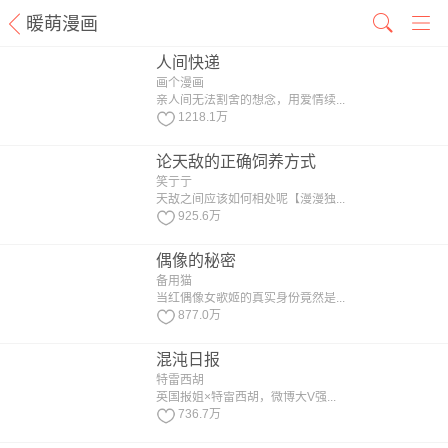
暖萌漫画
人间快递
画个漫画
亲人间无法割舍的想念，用爱情续...
1218.1万
论天敌的正确饲养方式
笑亍亍
天敌之间应该如何相处呢【漫漫独...
925.6万
偶像的秘密
备用猫
当红偶像女歌姬的真实身份竟然是...
877.0万
混沌日报
特雷西胡
英国报姐×特雷西胡，微博大V强...
736.7万