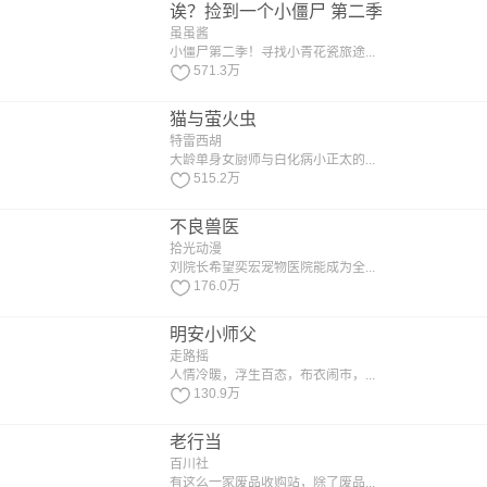
诶？捡到一个小僵尸 第二季
虽虽酱
小僵尸第二季！寻找小青花瓷旅途...
571.3万
猫与萤火虫
特雷西胡
大龄单身女厨师与白化病小正太的...
515.2万
不良兽医
拾光动漫
刘院长希望奕宏宠物医院能成为全...
176.0万
明安小师父
走路摇
人情冷暖，浮生百态，布衣闹市，...
130.9万
老行当
百川社
有这么一家废品收购站，除了废品...