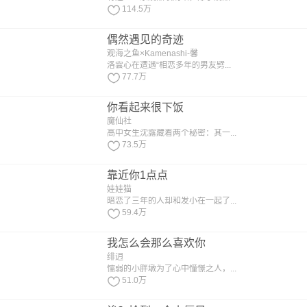
114.5万
偶然遇见的奇迹
观海之鱼×Kamenashi-馨
洛雲心在遭遇“相恋多年的男友劈...
77.7万
你看起来很下饭
魔仙社
高中女生沈露藏着两个秘密：其一...
73.5万
靠近你1点点
娃娃猫
暗恋了三年的人却和发小在一起了...
59.4万
我怎么会那么喜欢你
绯迌
懦弱的小胖墩为了心中憧憬之人，...
51.0万