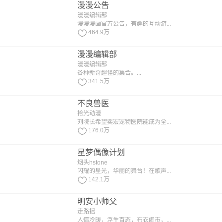
漫漫公告
漫漫编辑部
漫漫漫画官方公告，有趣的互动游...
464.9万
漫漫编辑部
漫漫编辑部
各种新奇趣怪的集合。...
341.5万
不良兽医
拾光动漫
刘院长希望奕宏宠物医院能成为全...
176.0万
星梦偶像计划
烟头hstone
闪耀的星光，华丽的舞台！在歌声...
142.1万
明安小师父
走路摇
人情冷暖，浮生百态，布衣闹市，...