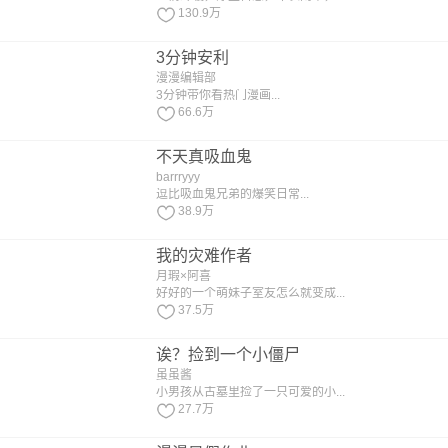
130.9万
3分钟安利
漫漫编辑部
3分钟带你看热门漫画...
66.6万
不天真吸血鬼
barrryyy
逗比吸血鬼兄弟的爆笑日常...
38.9万
我的灾难作者
月瑕×阿喜
好好的一个萌妹子室友怎么就变成...
37.5万
诶？捡到一个小僵尸
虽虽酱
小男孩从古墓里捡了一只可爱的小...
27.7万