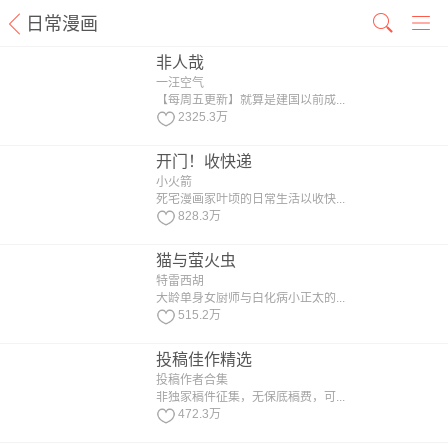
日常漫画
非人哉
一汪空气
【每周五更新】就算是建国以前成...
2325.3万
开门！收快递
小火箭
死宅漫画家叶顷的日常生活以收快...
828.3万
猫与萤火虫
特雷西胡
大龄单身女厨师与白化病小正太的...
515.2万
投稿佳作精选
投稿作者合集
非独家稿件征集，无保底稿费，可...
472.3万