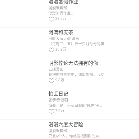
漫漫暑假作业
漫漫编辑部
漫漫暑假作业...
23.2万
阿满和麦茶
日胖大海寺/新漫画
（每周二、五）养一只贱兮兮的猫...
16.9万
阴影悖论无法拥有的你
云端漫画
我把你当亲弟弟，你却想拐走我女...
9.8万
怕丢日记
张伊/新漫画
怕丢，是一只灰白混的“纯种”中...
7.9万
漫漫六度大冒险
漫漫编辑部
只差6个人，你就能找到你的TA...