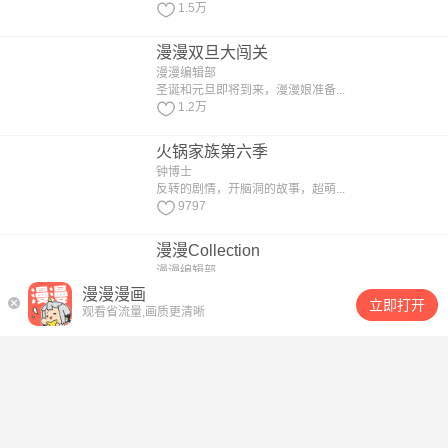
1.5万
漫漫双旦大闯关
漫漫编辑部
圣诞和元旦即将到来，漫漫娘准备...
1.2万
火锅家族第六季
钟博士
反转的剧情，开脑洞的故事，超萌...
9797
漫漫Collection
漫漫编辑部
漫漫Collection——与...
漫漫漫画
立即打开
8316
观看省流量,画质更清晰
漫画社X的复活
不切/新漫画
大学社团招新会上，漫画社的仅有...
2892