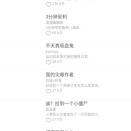
130.9万
3分钟安利
漫漫编辑部
3分钟带你看热门漫画...
66.6万
不天真吸血鬼
barrryyy
逗比吸血鬼兄弟的爆笑日常...
38.9万
我的灾难作者
月瑕×阿喜
好好的一个萌妹子室友怎么就变成...
37.5万
诶？捡到一个小僵尸
虽虽酱
小男孩从古墓里捡了一只可爱的小...
27.7万