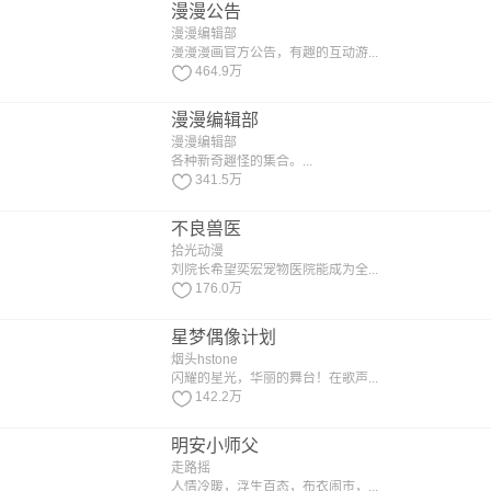
漫漫公告
漫漫编辑部
漫漫漫画官方公告，有趣的互动游...
464.9万
漫漫编辑部
漫漫编辑部
各种新奇趣怪的集合。...
341.5万
不良兽医
拾光动漫
刘院长希望奕宏宠物医院能成为全...
176.0万
星梦偶像计划
烟头hstone
闪耀的星光，华丽的舞台！在歌声...
142.2万
明安小师父
走路摇
人情冷暖，浮生百态，布衣闹市，...