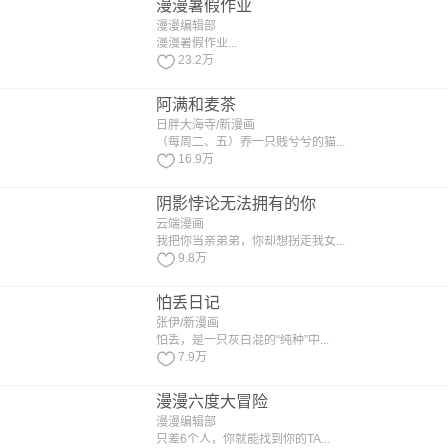
漫漫暑假作业
漫漫编辑部
漫漫暑假作业...
23.2万
阿满和麦茶
日胖大海寺/新漫画
（每周二、五）养一只贱兮兮的猫...
16.9万
阴影悖论无法拥有的你
云端漫画
我把你当亲弟弟，你却想拐走我女...
9.8万
怕丢日记
张伊/新漫画
怕丢，是一只灰白混的“纯种”中...
7.9万
漫漫六度大冒险
漫漫编辑部
只差6个人，你就能找到你的TA...