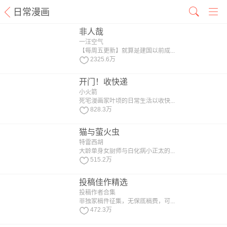
日常漫画
非人哉
一汪空气
【每周五更新】就算是建国以前成...
2325.6万
开门！收快递
小火箭
死宅漫画家叶顷的日常生活以收快...
828.3万
猫与萤火虫
特雷西胡
大龄单身女厨师与白化病小正太的...
515.2万
投稿佳作精选
投稿作者合集
非独家稿件征集，无保底稿费，可...
472.3万