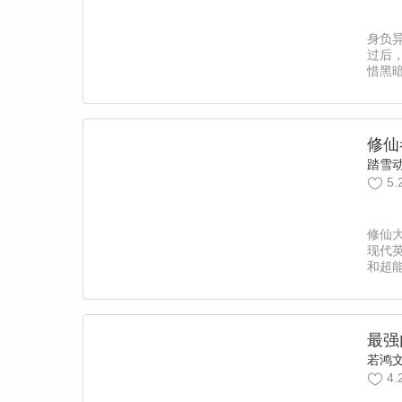
身负
过后
惜黑
杀绑
仙名
（凡
修仙
踏雪
5.
修仙
现代
和超
最强
若鸿
4.