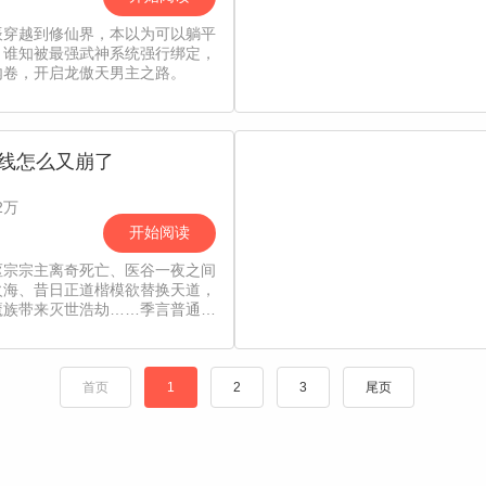
辰穿越到修仙界，本以为可以躺平
，谁知被最强武神系统强行绑定，
内卷，开启龙傲天男主之路。
线怎么又崩了
2万
开始阅读
枢宗宗主离奇死亡、医谷一夜之间
火海、昔日正道楷模欲替换天道，
魔族带来灭世浩劫……季言普通生
二十几年，某天家里冒出个古装少
说季言其实是仙洲的人，在这只是
前重伤病危，师父把你放在小世界
，这场浩劫即将来临，唯一的办法
首页
1
2
3
尾页
季言回到过去进行修正。时间的齿
动，等真正回到过去之后，季言才
这一切事件的背后还有着不为人知
情。