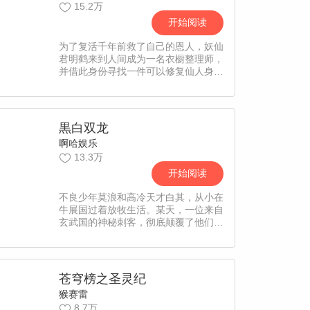
15.2万
开始阅读
为了复活千年前救了自己的恩人，妖仙
君明鹤来到人间成为一名衣橱整理师，
并借此身份寻找一件可以修复仙人身体
的衣服。期间遇到了被猫妖血统影响从
而交不到朋友的高中女生金小小，在帮
助了她同时她也帮助了自己后，两人开
始了逗逼互锤的奇妙生活。【责编：蓝
黒白双龙
蓝】
啊哈娱乐
13.3万
开始阅读
不良少年莫浪和高冷天才白其，从小在
牛展国过着放牧生活。某天，一位来自
玄武国的神秘刺客，彻底颠覆了他们的
生活，两人决定踏上冒险之路。又名：
伍六七黑白双龙
苍穹榜之圣灵纪
猴赛雷
8.7万