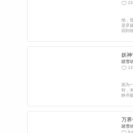
23
他，
是穿
回到
到，
地球
金。
时，
妖神
丹，
踏雪
万劫
13
因为
转，
睁开
岁。
自己
万界
踏雪
9.