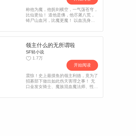
称他为魔，他抚剑横空，一气荡苍穹，
比仙更仙！ 道他是佛，他尽屠八荒，
铸尸山血河，比魔更魔！ 以血洗身，
以火炼骨。不死不灭，成鸿蒙大妖道！
少年林枫自困境中崛起，偶得鸿蒙妖
种，成为天地间唯一祖妖！
领主什么的无所谓啦
SF轻小说
1.7万
开始阅读
震惊！史上最摸鱼的领主利德，竟为了
招募部下做出如此伤天害理之事！ 无
口金发女骑士、魔族混血魔法师、性别
不明的内政幕僚……他统统来者不拒