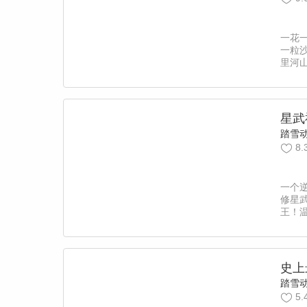
一花
一粒
里河
归万
星武
踏雪
8.
一个
修星
王！
郡主
高女
段不
史上
踏雪
5.