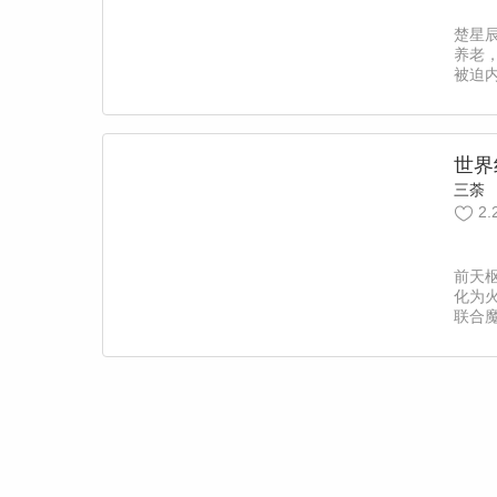
楚星
养老
被迫
世界
三荼
2.
前天
化为
联合
活了
年，
因之
养魂
是让
轮转
发现
的隐