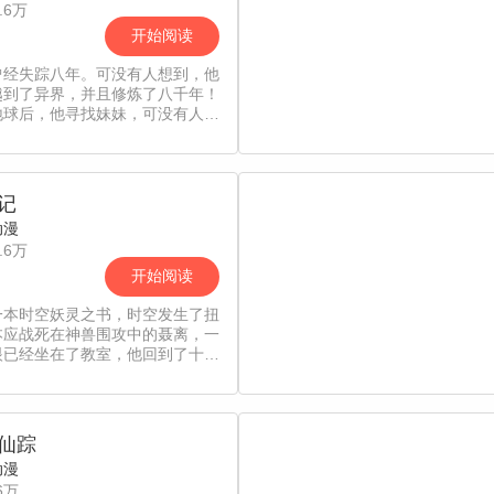
.6万
开始阅读
曾经失踪八年。可没有人想到，他
越到了异界，并且修炼了八千年！
地球后，他寻找妹妹，可没有人想
他在找妹妹的过程中，同时干翻了
上的所有大势力！他拐跑豪门千
可没有人想到，他在拐跑千金的同
顺便灭了人家的未婚夫。他能炼
记
会打架，若是有人惹了他……将会
动漫
不复！
.6万
开始阅读
一本时空妖灵之书，时空发生了扭
本应战死在神兽围攻中的聂离，一
眼已经坐在了教室，他回到了十三
当一切重新开始之时，他如何守护
的挚爱之人。
仙踪
动漫
6万