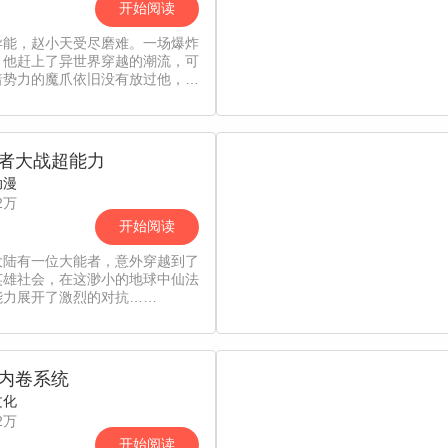
开始阅读
异能，赵小天受尽磨难。一场爆炸
，他赶上了异世界穿越的潮流，可
暗势力的魔爪依旧没有放过他，暗
架撕票，赵小天忍无可忍被送入修
门——逍遥门，从此开启他努
）力（尔）修（赛）炼之路。
者大战超能力
动漫
2万
开始阅读
大陆有一位大能者，意外穿越到了
英雄社会，在这渺小的地球中仙法
能力展开了激烈的对抗……
内卷系统
文化
2万
开始阅读