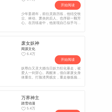
开始阅读
少年姜易年，前往灵路历练，他结交牧
尘、林动、萧炎的后人、也俘获一颗芳
心。在历练途中，他发现自己似乎与封
印在囚牢位面的“邪灵族”有所关联。 一
段新的故事即将从这里开始……
废女妖神
闻源文化
6.4万
开始阅读
妖尊白又灵大婚当日妖力狂化暴走，被
爱人一剑穿心。再醒来，借白家废女身
体重生。打脸渣男贱女，重走修炼巅
峰，没想到再遇旧人，还成了他的徒
弟。你们这些满腹仁义，道貌岸然的伪
君子，都给我洗干净脖子等着！ “尤其
是你，许奚渊，你也尝尝被爱人亲手了
万界神主
断的滋味吧！”
踏雪动漫
5.4万