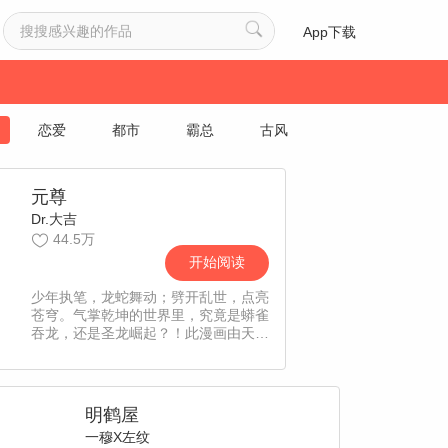
App下载
恋爱
都市
霸总
古风
元尊
Dr.大吉
44.5万
开始阅读
少年执笔，龙蛇舞动；劈开乱世，点亮
苍穹。气掌乾坤的世界里，究竟是蟒雀
吞龙，还是圣龙崛起？！此漫画由天蚕
土豆热门小说《元尊》改编
明鹤屋
一穆X左纹