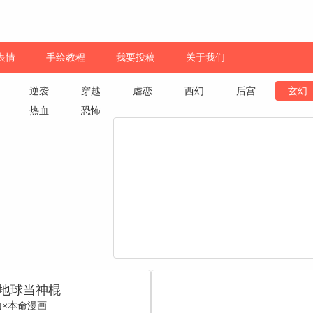
表情
手绘教程
我要投稿
关于我们
逆袭
穿越
虐恋
西幻
后宫
玄幻
热血
恐怖
地球当神棍
山×本命漫画