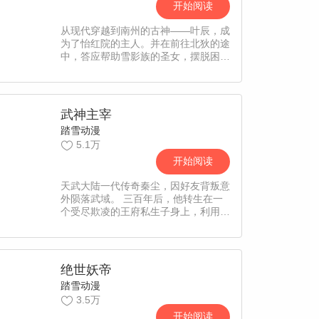
开始阅读
从现代穿越到南州的古神——叶辰，成
为了怡红院的主人。并在前往北狄的途
中，答应帮助雪影族的圣女，摆脱困
境，却没想到…
武神主宰
踏雪动漫
5.1万
开始阅读
天武大陆一代传奇秦尘，因好友背叛意
外陨落武域。 三百年后，他转生在一
个受尽欺凌的王府私生子身上，利用前
世造诣，凝神功、炼神丹，逆天而上，
强势崛起，从此踏上一段震惊大陆的惊
世之旅…
绝世妖帝
踏雪动漫
3.5万
开始阅读