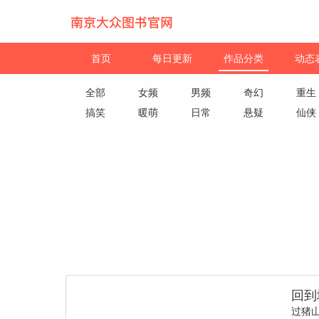
首页
每日更新
作品分类
动态
全部
女频
男频
奇幻
重生
搞笑
暖萌
日常
悬疑
仙侠
回到
过猪