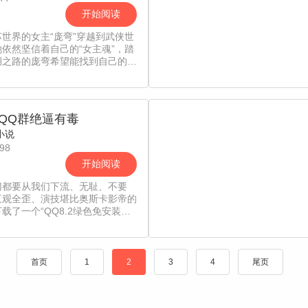
开始阅读
世界的女主“庞弯”穿越到武侠世
依然坚信着自己的“女主魂”，踏
湖之路的庞弯希望能找到自己的真
子，不料却江湖中人所说的貌美如
杀人如麻，欲杀之而后快的“妖
是她！
QQ群绝逼有毒
小说
98
开始阅读
切都要从我们下流、无耻、不要
三观全歪、演技堪比奥斯卡影帝的
载了一个“QQ8.2绿色免安装
起。从那以后（他/她）的人生就
不平凡了， 在暗世界哪怕仅仅玩
猫这种游戏也是会死人的、
首页
1
2
3
4
尾页