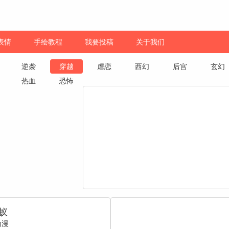
表情
手绘教程
我要投稿
关于我们
逆袭
穿越
虐恋
西幻
后宫
玄幻
热血
恐怖
蚁
动漫