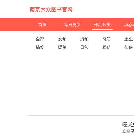
首页
每日更新
作品分类
动态
全部
女频
男频
奇幻
重生
搞笑
暖萌
日常
悬疑
仙侠
噬龙
踏雪