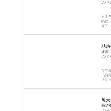
3.
男主
蚂蚁
界的
顾清
脑
甜酒
2.
反穿
玛丽
送到
挡不
美男也
顾清
每天
添梦
97