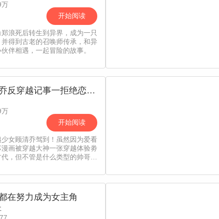
9万
开始阅读
角郑浪死后转生到异界，成为一只
。并得到古老的召唤师传承，和异
小伙伴相遇，一起冒险的故事。
乔反穿越记事一拒绝恋爱
9万
开始阅读
越少女顾清乔驾到！虽然因为爱看
苏漫画被穿越大神一张穿越体验劵
古代，但不管是什么类型的帅哥也
住小乔要回到现代的决心！而这些
似乎“别有居心”，且看脑洞少女
乔迎战古代腹黑美男团！
都在努力成为女主角
社
77