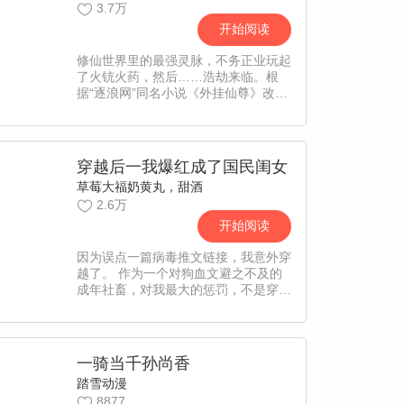
3.7万
开始阅读
修仙世界里的最强灵脉，不务正业玩起
了火铳火药，然后……浩劫来临。根
据“逐浪网”同名小说《外挂仙尊》改
编。
穿越后一我爆红成了国民闺女
草莓大福奶黄丸，甜酒
2.6万
开始阅读
因为误点一篇病毒推文链接，我意外穿
越了。 作为一个对狗血文避之不及的
成年社畜，对我最大的惩罚，不是穿越
进一篇无脑带球跑虐文， 也不是没有
给我女主打脸或女配逆袭的爽文剧本，
而是我穿越成的带球跑文里的，那个
球！
一骑当千孙尚香
踏雪动漫
8877