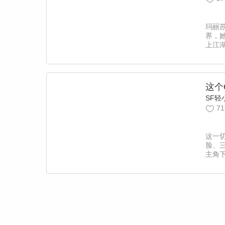
玛丽苏
界，她
上江
命天
花又
女”就
这个
SF轻
71
这一
脸、
主角下
版”说
更加
躲猫