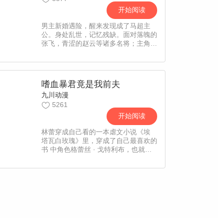
开始阅读
男主新婚遇险，醒来发现成了马超主
公。身处乱世，记忆残缺。面对落魄的
张飞，青涩的赵云等诸多名将；主角笑
着举起勺子：“赌上我毕生的厨艺，你
们都来成为我的翅膀吧。”
嗜血暴君竟是我前夫
九川动漫
5261
开始阅读
林蕾穿成自己看的一本虐文小说《埃
塔瓦白玫瑰》里，穿成了自己最喜欢的
书 中角色格蕾丝 · 戈特利布，也就是
后来惨 死在她的丈夫——嗜血暴君查
尔斯 · 蒙巴 顿 · 阿尔伯特剑下的王
后。更让人没想到 的是，此时的格蕾
丝才仅仅五岁，这让迫 切想找查尔斯
离婚的她无计可施