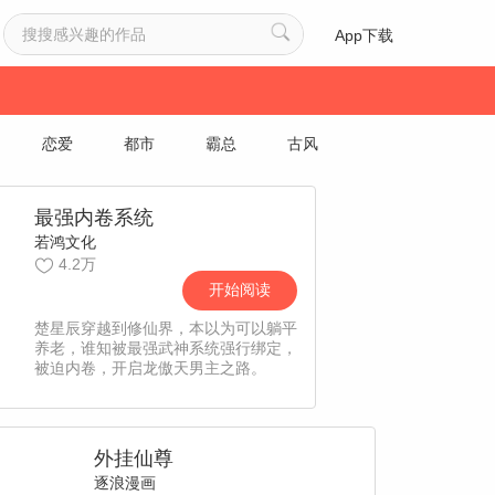
App下载
恋爱
都市
霸总
古风
最强内卷系统
若鸿文化
4.2万
开始阅读
楚星辰穿越到修仙界，本以为可以躺平
养老，谁知被最强武神系统强行绑定，
被迫内卷，开启龙傲天男主之路。
外挂仙尊
逐浪漫画