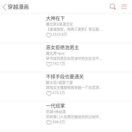
穿越漫画
大神在下
魔北冥X昊漫文化
【漫漫独家，每周三更新】青云盟...
1515.6万
恶女拒绝泡男主
魔北冥×kuri
穿书成玛丽苏后宫漫中的大反派不...
742.7万
不择手段也要通关
解大花×容那个容
游戏女主播楚筱筱穿越一个后宫游...
475.1万
一代班掌
弥湖×林幼清
武林掌门人张鹰在被追杀的过程中...
396.3万