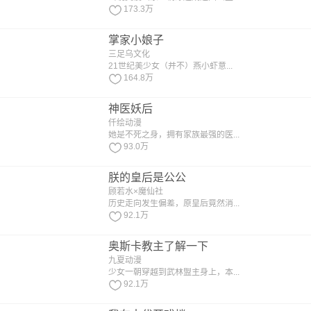
173.3万
掌家小娘子
三足乌文化
21世纪美少女（并不）燕小虾意...
164.8万
神医妖后
仟绘动漫
她是不死之身，拥有家族最强的医...
93.0万
朕的皇后是公公
顾若水×魔仙社
历史走向发生偏差，原皇后竟然消...
92.1万
奥斯卡教主了解一下
九夏动漫
少女一朝穿越到武林盟主身上，本...
92.1万