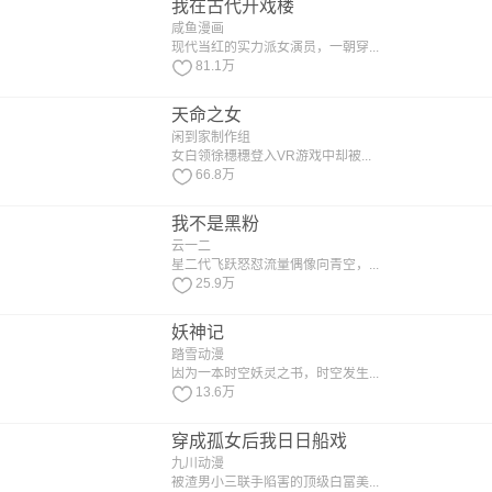
我在古代开戏楼
咸鱼漫画
现代当红的实力派女演员，一朝穿...
81.1万
天命之女
闲到家制作组
女白领徐穗穗登入VR游戏中却被...
66.8万
我不是黑粉
云一二
星二代飞跃怒怼流量偶像向青空，...
25.9万
妖神记
踏雪动漫
因为一本时空妖灵之书，时空发生...
13.6万
穿成孤女后我日日船戏
九川动漫
被渣男小三联手陷害的顶级白富美...