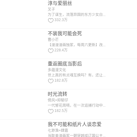
淳与爱丽丝
叉子
为了谋生，流落异国的东方少女白...
332.3万
不装我可能会死
曹小芒
【漫漫漫画独家，每周六更新】改...
228.4万
重返圈底当影后
多蕴漫文化
世上真的有灵魂互换吗？有，还让...
182.8万
时光流转
倚风×抑郁仔
一代警花周晴，在一次追捕行动中...
182.5万
我不可能和纸片人谈恋爱
七渺渔×肆嘉
当耽美漫画家一朝穿越成辽国公主...