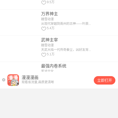
9.5万
万界神主
踏雪动漫
从现代穿越到南州的古神——叶辰...
5.4万
武神主宰
踏雪动漫
天武大陆一代传奇秦尘，因好友背...
5.1万
最强内卷系统
若鸿文化
楚星辰穿越到修仙界，本以为可以...
漫漫漫画
立即打开
4.2万
观看省流量,画质更清晰
噬龙蚁
踏雪动漫
男主角郑浪死后转生到异界，成为...
3.9万