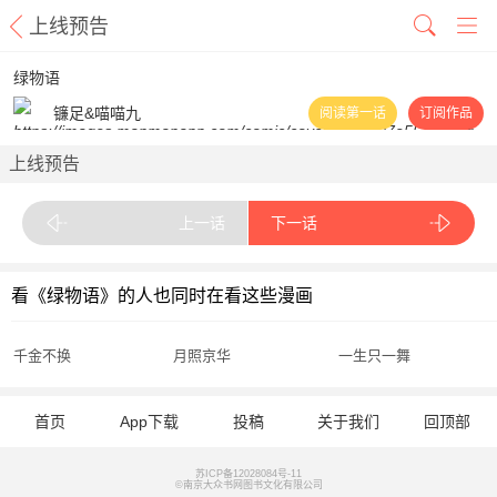
上线预告
绿物语
镰足&喵喵九
阅读第一话
订阅作品
上线预告
上一话
下一话
看《绿物语》的人也同时在看这些漫画
千金不换
月照京华
一生只一舞
首页
App下载
投稿
关于我们
回顶部
苏ICP备12028084号-11
©南京大众书网图书文化有限公司