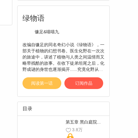
绿物语
镰足&喵喵九
改编自镰足的同名奇幻小说《绿物语》，一
部关于植物的幻想书卷。医生化野在一次次
的旅途中，讲述了植物与人类之间温情而又
略带残酷的故事。在收下徒弟坦尾之后，化
野成谜的身世也逐渐揭开......究竟化野从何
处了解关于这些奇特的植物?而少女椰又曾
与他产生过什么交集？一切都在———《绿
阅读第一话
订阅作品
物语》【漫漫漫画独家，每周三更新 责
编：阑风】
目录
第五章 黑白庭院...
3.8万