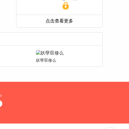
妖孽双修么
P