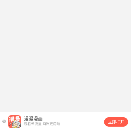
漫漫漫画
立即打开
观看省流量,画质更清晰