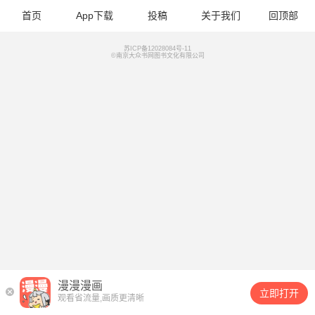
首页
App下载
投稿
关于我们
回顶部
苏ICP备12028084号-11
©南京大众书网图书文化有限公司
漫漫漫画
立即打开
观看省流量,画质更清晰