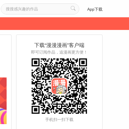
App下载
下载“漫漫漫画”客户端
即可订阅作品，追漫画更方便！
手机扫一扫下载