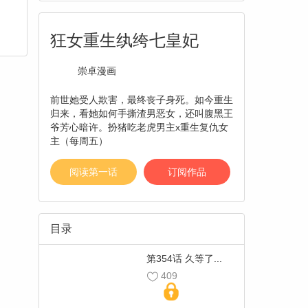
狂女重生纨绔七皇妃
崇卓漫画
前世她受人欺害，最终丧子身死。如今重生
归来，看她如何手撕渣男恶女，还叫腹黑王
爷芳心暗许。扮猪吃老虎男主x重生复仇女
主（每周五）
阅读第一话
订阅作品
目录
第354话 久等了...
409