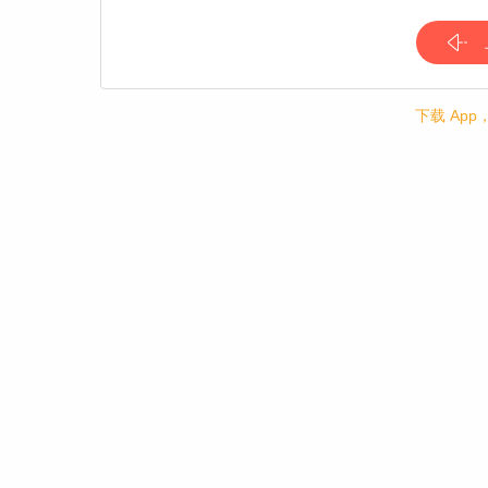
下载 Ap