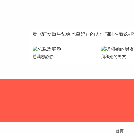
看《狂女重生纨绔七皇妃》的人也同时在看这些
总裁想静静
我和她的男友
首页