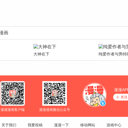
漫画
大神在下
纯爱作者与男特
漫漫AP
漫漫漫画客户端
漫漫漫画微信公众号
关于我们
我要投稿
漫漫一下
移动网站
游戏中心