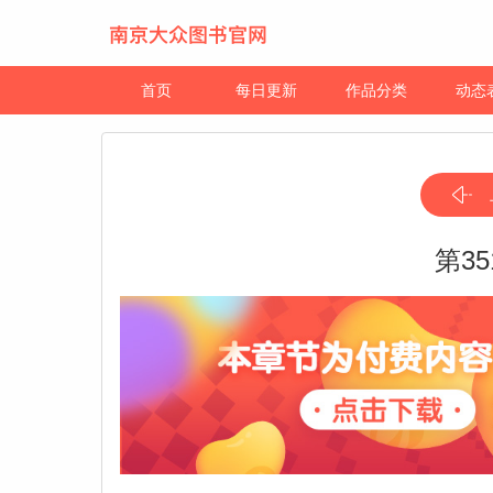
首页
每日更新
作品分类
动态
第3