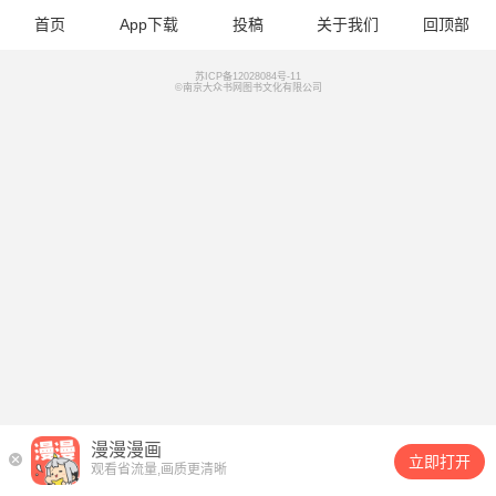
首页
App下载
投稿
关于我们
回顶部
苏ICP备12028084号-11
©南京大众书网图书文化有限公司
漫漫漫画
立即打开
观看省流量,画质更清晰