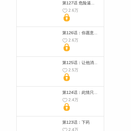
第127话 危险逼...
2.6万
第126话：你愿意...
2.6万
第125话：让他消...
2.5万
第124话：此情只...
2.4万
第123话：下药
2.4万