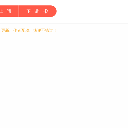
上一话
下一话
p，更新、作者互动、热评不错过！