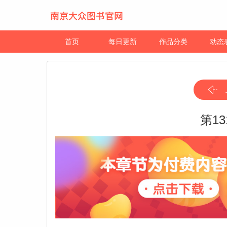
首页
每日更新
作品分类
动态
第1