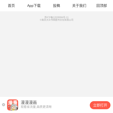
首页
App下载
投稿
关于我们
回顶部
苏ICP备12028084号-11
©南京大众书网图书文化有限公司
漫漫漫画
立即打开
观看省流量,画质更清晰