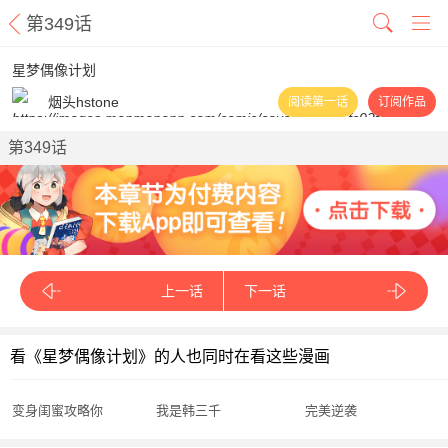
第349话
星梦偶像计划
烟头hstone
阅读第一话
订阅作品
第349话
上一话
下一话
看《星梦偶像计划》的人也同时在看这些漫画
变身闺蜜攻略你
我是韩三千
完美逆袭