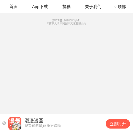
首页
App下载
投稿
关于我们
回顶部
苏ICP备12028084号-11
©南京大众书网图书文化有限公司
漫漫漫画
立即打开
观看省流量,画质更清晰