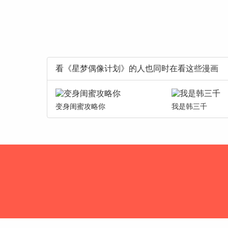
看《星梦偶像计划》的人也同时在看这些漫画
变身闺蜜攻略你
我是韩三千