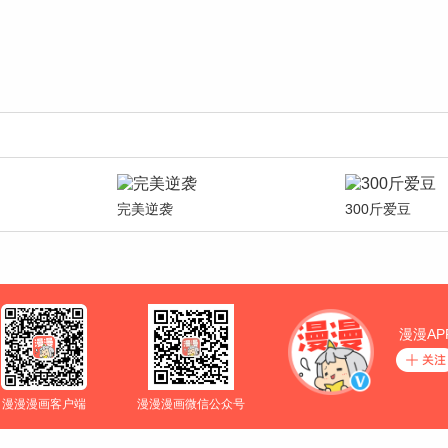
完美逆袭
300斤爱豆
漫漫AP
漫漫漫画客户端
漫漫漫画微信公众号