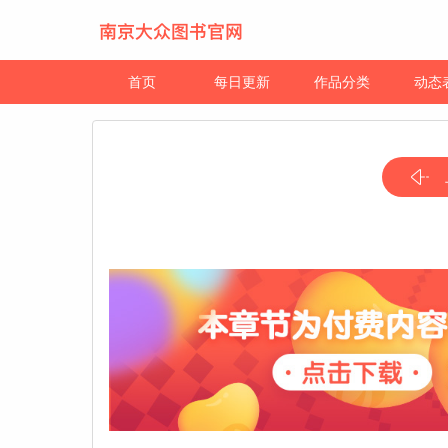
首页
每日更新
作品分类
动态