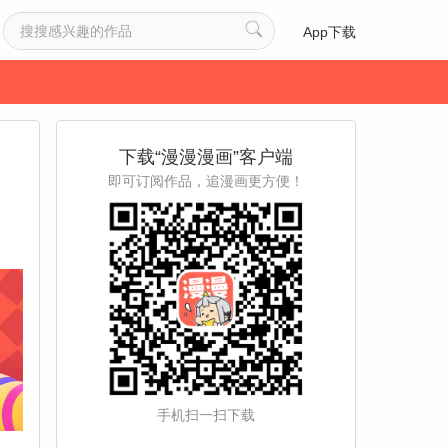
App下载
下载“漫漫漫画”客户端
即可订阅作品，追漫画更方便！
手机扫一扫下载