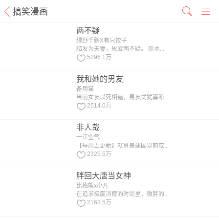
搞笑漫画
两不疑
绿野千鹤X有只饺子
结发为夫妻，恩爱两不疑。 原本...
5296.1万
我和她的男友
备用猫
当前女友以死相逼，男友忧犹寡断...
2514.0万
非人哉
一汪空气
【每周五更新】就算是建国以前成...
2325.5万
胖回大唐当女神
比格熊x小凡
在追求极度消瘦的时尚里，微胖的...
2163.5万