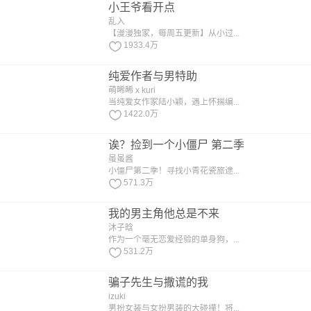
小王爷看开点
乱入
【漫漫独家，每周五更新】从小过...
1933.4万
纯爱作者与男特助
萌晞晞 x kuri
当纯爱女作家陆小颖，遇上怀揣编...
1422.0万
诶？捡到一个小僵尸 第二季
虽虽酱
小僵尸第二季！寻找小青花瓷旅途...
571.3万
我的男主角他总是不来
沐子晗
作为一个毫无恋爱经验的单身狗，...
531.2万
骗子先生与撒谎的我
izuki
男扮女装与女扮男装的大碰撞！将...