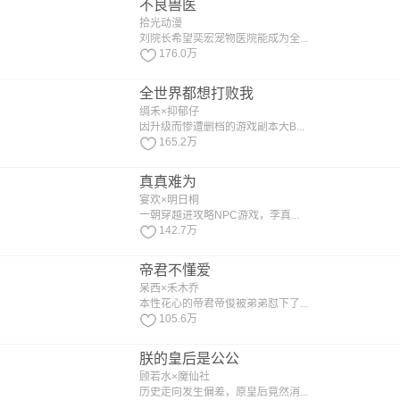
不良兽医
拾光动漫
刘院长希望奕宏宠物医院能成为全...
176.0万
全世界都想打败我
绸禾×抑郁仔
因升级而惨遭删档的游戏副本大B...
165.2万
真真难为
宴欢×明日桐
一朝穿越进攻略NPC游戏，李真...
142.7万
帝君不懂爱
呆西×禾木乔
本性花心的帝君帝俊被弟弟怼下了...
105.6万
朕的皇后是公公
顾若水×魔仙社
历史走向发生偏差，原皇后竟然消...