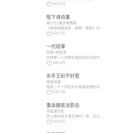
453.1万
陛下请自重
酒小七x重庆慢慢画
【漫漫漫画独家，每周一更新】作...
410.7万
一代班掌
弥湖×林幼清
武林掌门人张鹰在被追杀的过程中...
396.3万
杀手王妃不好惹
缘漫动漫
她是二十一世纪杀手界最狂傲的杀...
278.7万
重返圈底当影后
多蕴漫文化
世上真的有灵魂互换吗？有，还让...
182.8万